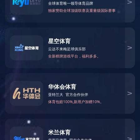
成为卓越的智能控制整体方案供应商
使命
利用技术创新和持续改善，提供技术领先的方案和质量稳
定的产品，为客户创造价值，助力员工成长
核心价值观
坚持长期共赢，以客户为中心，艰苦奋斗，实事求是，开
放合作