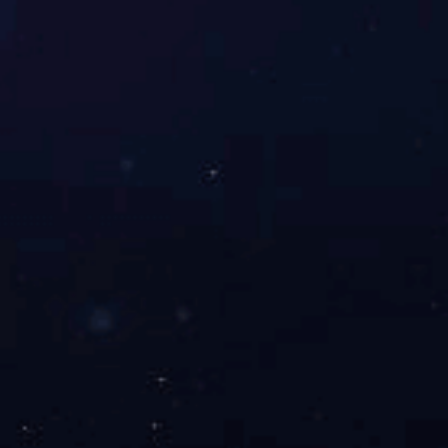
快速导航
关于我们
发展历史
项目案例
解决方案
联系我们
热门产品
米兰官网首页入口-米兰体育(中国)
发电机
电驱动类
锂电储能类
联系我们
电话: 023-65828790