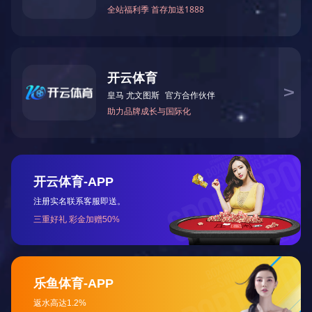
宁波研发中心
重庆研发中心